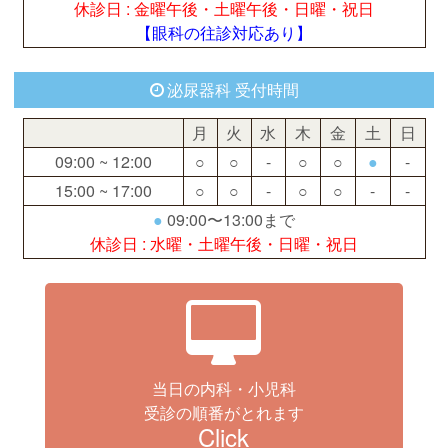
休診日 : 金曜午後・土曜午後・日曜・祝日
【眼科の往診対応あり】
泌尿器科 受付時間
月
火
水
木
金
土
日
09:00 ~ 12:00
○
○
-
○
○
●
-
15:00 ~ 17:00
○
○
-
○
○
-
-
●
09:00〜13:00まで
休診日 : 水曜・土曜午後・日曜・祝日
当日の内科・小児科
受診の順番がとれます
Click