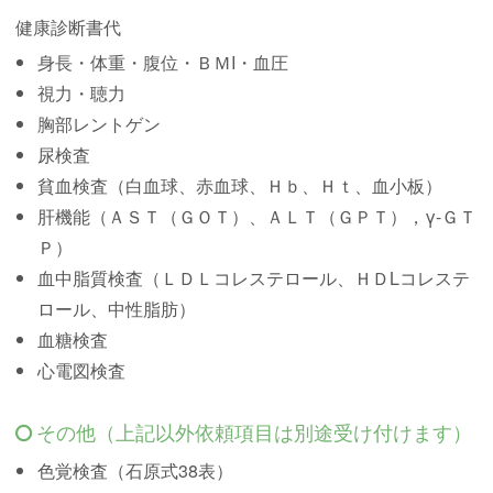
健康診断書代
身長・体重・腹位・ＢＭI・血圧
視力・聴力
胸部レントゲン
尿検査
貧血検査（白血球、赤血球、Ｈｂ、Ｈｔ、血小板）
肝機能（ＡＳＴ（ＧＯＴ）、ＡＬＴ（ＧＰＴ），γ-ＧＴ
Ｐ）
血中脂質検査（ＬＤＬコレステロール、ＨＤLコレステ
ロール、中性脂肪）
血糖検査
心電図検査
その他（上記以外依頼項目は別途受け付けます）
色覚検査（石原式38表）